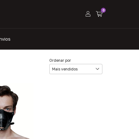
0
nvios
Ordenar por