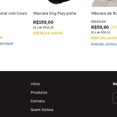
etal com Couro
Mascara Dog Play preta
Máscara de Bo
R$159,00
R$119,00
R$59,90
50
12
x
de
R$16,18
12
x
de
R$6,10
R$152,64
com
Pix
ix
R$57,50
com
Pi
estoque!
Atenção, última 
Início
N
Produtos
Contato
Quem Somos