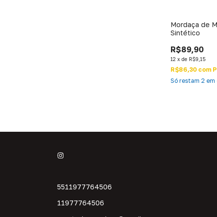
Mordaça de M
Sintético
R$89,90
12
x
de
R$9,15
R$86,30
com
P
Só restam
2
em 
5511977764506
11977764506