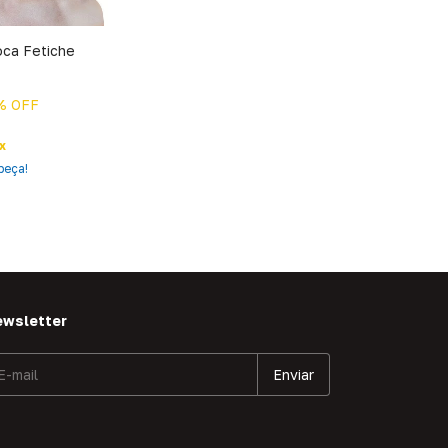
ca Fetiche
% OFF
x
peça!
ewsletter